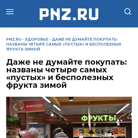
Перейти
к
содержанию
PNZ.RU
-
ЗДОРОВЬЕ
-
ДАЖЕ НЕ ДУМАЙТЕ ПОКУПАТЬ:
НАЗВАНЫ ЧЕТЫРЕ САМЫХ «ПУСТЫХ» И БЕСПОЛЕЗНЫХ
ФРУКТА ЗИМОЙ
Даже не думайте покупать:
названы четыре самых
«пустых» и бесполезных
фрукта зимой