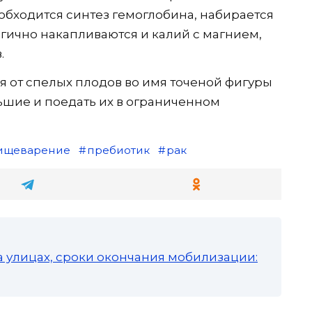
 обходится синтез гемоглобина, набирается
огично накапливаются и калий с магнием,
.
я от спелых плодов во имя точеной фигуры
льшие и поедать их в ограниченном
ищеварение
пребиотик
рак
а улицах, сроки окончания мобилизации: