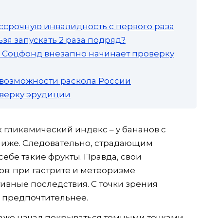
ссрочную инвалидность с первого раза
зя запускать 2 раза подряд?
а: Соцфонд внезапно начинает проверку
 возможности раскола России
роверку эрудиции
 гликемический индекс – у бананов с
ниже. Следовательно, страдающим
ебе такие фрукты. Правда, свои
ов: при гастрите и метеоризме
ивные последствия. С точки зрения
 предпочтительнее.
даже начал покрываться темными точками,