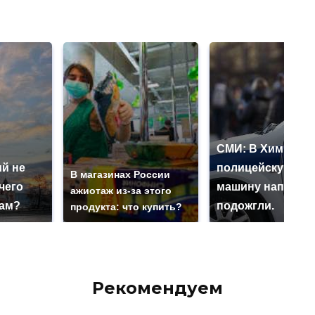
СМИ: В Химках н
й не
полицейскую
В магазинах России
чего
машину напали и
ажиотаж из-за этого
нам?
подожгли.
продукта: что купить?
Рекомендуем