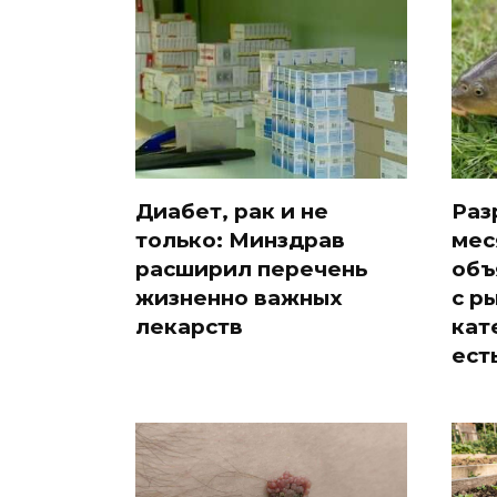
Диабет, рак и не
Раз
только: Минздрав
мес
расширил перечень
объ
жизненно важных
с р
лекарств
кат
ест