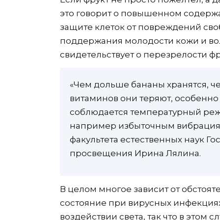
это говорит о повышенном содерж
защите клеток от повреждений св
поддержания молодости кожи и вол
свидетельствует о перезрелости фру
«Чем дольше бананы хранятся, че
витаминов они теряют, особенно
соблюдается температурный реж
например избыточным вибрациям»
факультета естественных наук Го
просвещения Ирина Лялина.
В целом многое зависит от обстоят
состояние при вирусных инфекция
воздействии света, так что в этом 