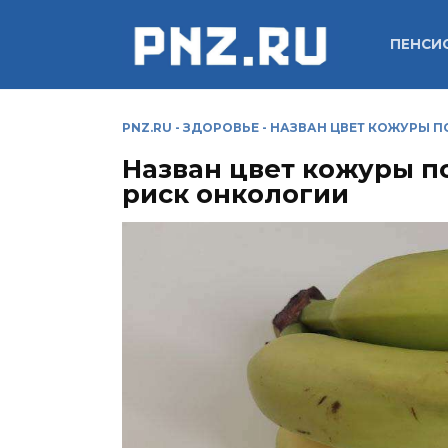
Перейти
к
ПЕНСИ
содержанию
PNZ.RU
-
ЗДОРОВЬЕ
-
НАЗВАН ЦВЕТ КОЖУРЫ П
Назван цвет кожуры п
риск онкологии