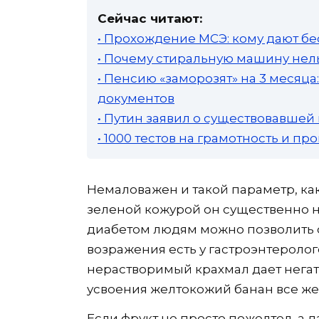
Сейчас читают:
• Прохождение МСЭ: кому дают бе
• Почему стиральную машину нель
• Пенсию «заморозят» на 3 месяц
документов
• Путин заявил о существовавшей
• 1000 тестов на грамотность и п
Немаловажен и такой параметр, как
зеленой кожурой он существенно 
диабетом людям можно позволить с
возражения есть у гастроэнтеролог
нерастворимый крахмал дает негат
усвоения желтокожий банан все же
Если фрукт не просто пожелтел, а 