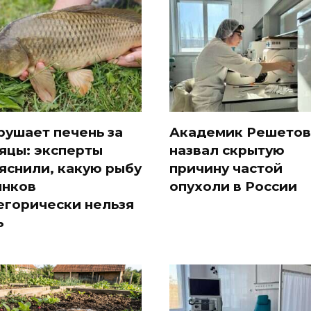
рушает печень за
Академик Решетов
яцы: эксперты
назвал скрытую
яснили, какую рыбу
причину частой
ынков
опухоли в России
егорически нельзя
ь