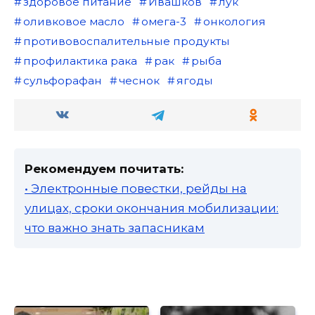
здоровое питание
Ивашков
лук
оливковое масло
омега-3
онкология
противовоспалительные продукты
профилактика рака
рак
рыба
сульфорафан
чеснок
ягоды
Рекомендуем почитать:
• Электронные повестки, рейды на
улицах, сроки окончания мобилизации:
что важно знать запасникам