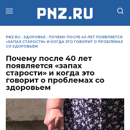
Перейти
к
содержанию
PNZ.RU
-
ЗДОРОВЬЕ
-
ПОЧЕМУ ПОСЛЕ 40 ЛЕТ ПОЯВЛЯЕТСЯ
«ЗАПАХ СТАРОСТИ» И КОГДА ЭТО ГОВОРИТ О ПРОБЛЕМАХ
СО ЗДОРОВЬЕМ
Почему после 40 лет
появляется «запах
старости» и когда это
говорит о проблемах со
здоровьем