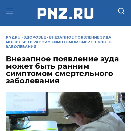
Перейти
к
содержанию
PNZ.RU
-
ЗДОРОВЬЕ
-
ВНЕЗАПНОЕ ПОЯВЛЕНИЕ ЗУДА
МОЖЕТ БЫТЬ РАННИМ СИМПТОМОМ СМЕРТЕЛЬНОГО
ЗАБОЛЕВАНИЯ
Внезапное появление зуда
может быть ранним
симптомом смертельного
заболевания