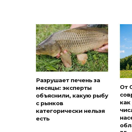
Разрушает печень за
От 
месяцы: эксперты
сов
объяснили, какую рыбу
как
с рынков
чис
категорически нельзя
нас
есть
обл