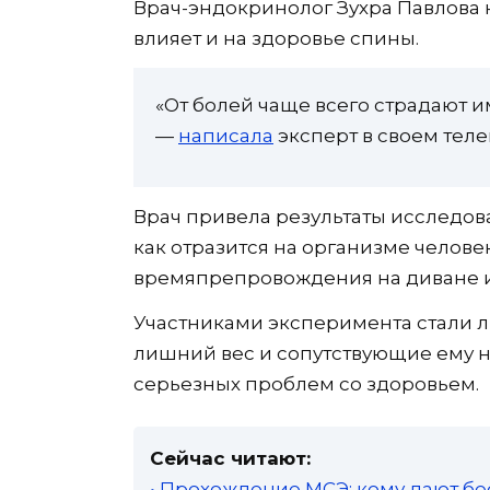
Врач-эндокринолог Зухра Павлова 
влияет и на здоровье спины.
«От болей чаще всего страдают и
—
написала
эксперт в своем теле
Врач привела результаты исследов
как отразится на организме челов
времяпрепровождения на диване или
Участниками эксперимента стали л
лишний вес и сопутствующие ему н
серьезных проблем со здоровьем.
Сейчас читают:
• Прохождение МСЭ: кому дают бе