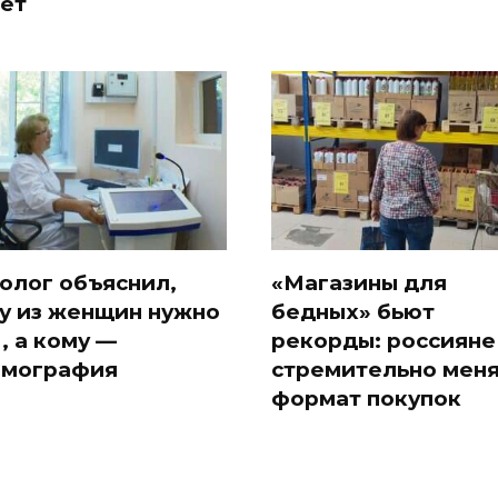
лет
олог объяснил,
«Магазины для
у из женщин нужно
бедных» бьют
, а кому —
рекорды: россияне
мография
стремительно мен
формат покупок