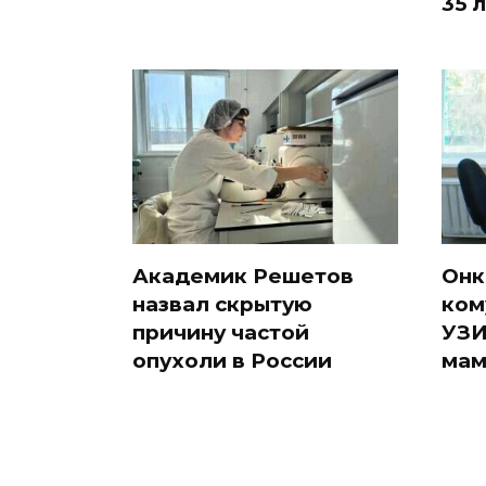
35 
Академик Решетов
Онк
назвал скрытую
ком
причину частой
УЗИ
опухоли в России
мам