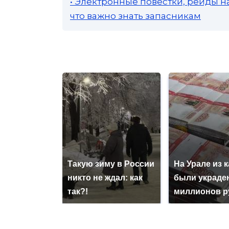
• Электронные повестки, рейды н
что важно знать запасникам
Такую зиму в России
На Урале из 
никто не ждал: как
были украде
так?!
миллионов р