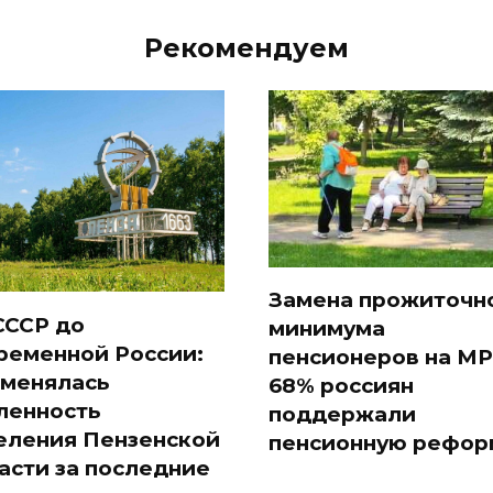
Рекомендуем
Замена прожиточн
СССР до
минимума
ременной России:
пенсионеров на МР
 менялась
68% россиян
ленность
поддержали
еления Пензенской
пенсионную рефор
асти за последние