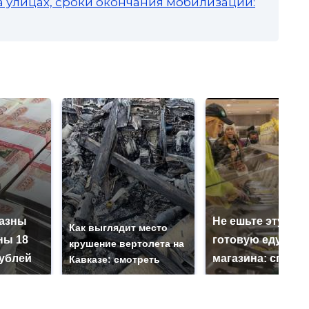
а улицах, сроки окончания мобилизации:
казны
Не ешьте эту
Как выглядит место
ны 18
готовую еду из
крушение вертолета на
ублей
магазина: список
Кавказе: смотреть