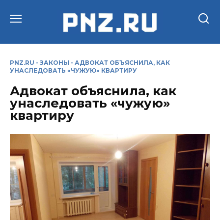
Перейти
к
содержанию
PNZ.RU
-
ЗАКОНЫ
-
АДВОКАТ ОБЪЯСНИЛА, КАК
УНАСЛЕДОВАТЬ «ЧУЖУЮ» КВАРТИРУ
Адвокат объяснила, как
унаследовать «чужую»
квартиру