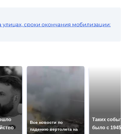
а улицах, сроки окончания мобилизации:
ошло
Таких событий н
Все новости по
ийство
было с 1945: чег
падению вертолета на