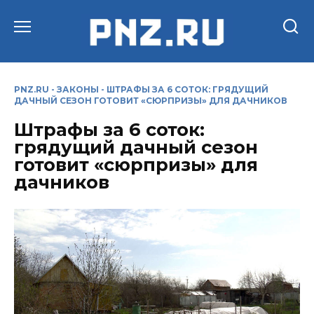
Перейти
к
содержанию
PNZ.RU
-
ЗАКОНЫ
-
ШТРАФЫ ЗА 6 СОТОК: ГРЯДУЩИЙ
ДАЧНЫЙ СЕЗОН ГОТОВИТ «СЮРПРИЗЫ» ДЛЯ ДАЧНИКОВ
Штрафы за 6 соток:
грядущий дачный сезон
готовит «сюрпризы» для
дачников