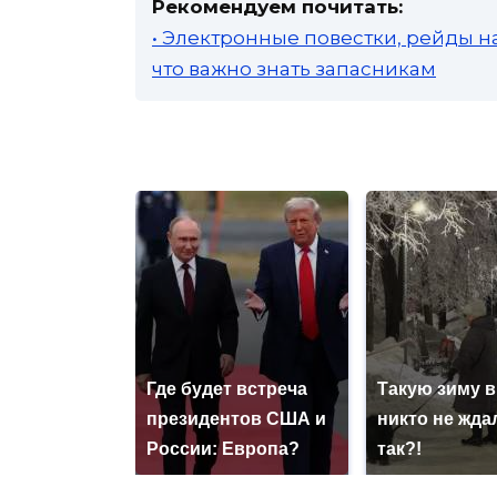
Рекомендуем почитать:
• Электронные повестки, рейды н
что важно знать запасникам
Где будет встреча
Такую зиму в
президентов США и
никто не ждал
России: Европа?
так?!