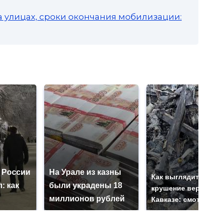
а улицах, сроки окончания мобилизации:
 России
На Урале из казны
Как выглядит мест
: как
были украдены 18
крушение вертолет
миллионов рублей
Кавказе: смотреть