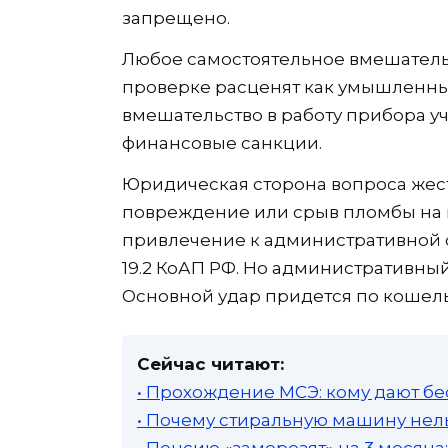
запрещено.
Любое самостоятельное вмешател
проверке расценят как умышленн
вмешательство в работу прибора уч
финансовые санкции.
Юридическая сторона вопроса жес
повреждение или срыв пломбы на п
привлечение к административной о
19.2 КоАП РФ. Но административны
Основной удар придется по кошель
Сейчас читают:
• Прохождение МСЭ: кому дают бе
• Почему стиральную машину нель
• Пенсию «заморозят» на 3 месяц