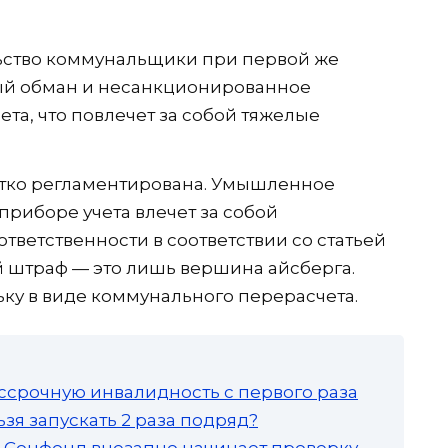
ьство коммунальщики при первой же
ый обман и несанкционированное
ета, что повлечет за собой тяжелые
тко регламентирована. Умышленное
риборе учета влечет за собой
тветственности в соответствии со статьей
й штраф — это лишь вершина айсберга.
ку в виде коммунального перерасчета.
ссрочную инвалидность с первого раза
зя запускать 2 раза подряд?
а: Соцфонд внезапно начинает проверку