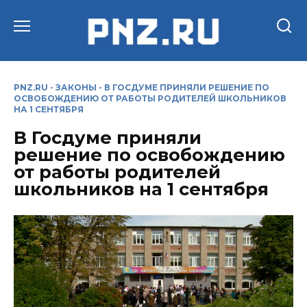
Перейти
к
содержанию
PNZ.RU
-
ЗАКОНЫ
-
В ГОСДУМЕ ПРИНЯЛИ РЕШЕНИЕ ПО
ОСВОБОЖДЕНИЮ ОТ РАБОТЫ РОДИТЕЛЕЙ ШКОЛЬНИКОВ
НА 1 СЕНТЯБРЯ
В Госдуме приняли
решение по освобождению
от работы родителей
школьников на 1 сентября