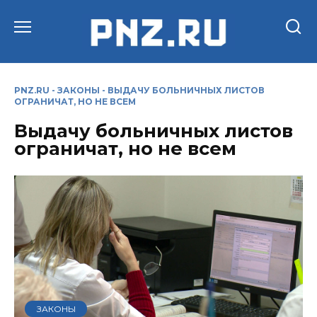
Перейти
к
содержанию
PNZ.RU
-
ЗАКОНЫ
-
ВЫДАЧУ БОЛЬНИЧНЫХ ЛИСТОВ
ОГРАНИЧАТ, НО НЕ ВСЕМ
Выдачу больничных листов
ограничат, но не всем
ЗАКОНЫ