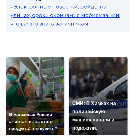
• Электронные повестки, рейды на
улицах, сроки окончания мобилизации:
что важно знать запасникам
СМИ: В Химках на
полицейскую
В магазинах России
машину напали и
ажиотаж из-за этого
подожгли.
продукта: что купить?