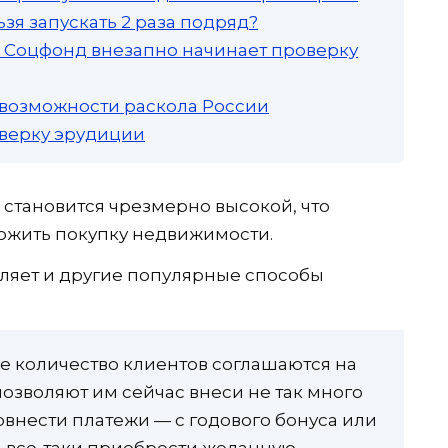
зя запускать 2 раза подряд?
а: Соцфонд внезапно начинает проверку
 возможности раскола России
роверку эрудиции
в становится чрезмерно высокой, что
ожить покупку недвижимости.
ляет и другие популярные способы
е количество клиентов соглашаются на
озволяют им сейчас внеси не так много
довнести платежи — с годового бонуса или
 все-таки приобрести желанную