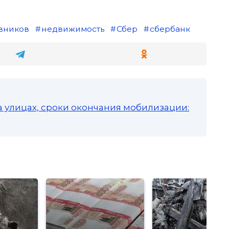
вников
недвижимость
Сбер
сбербанк
а улицах, сроки окончания мобилизации: