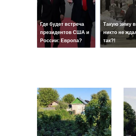
Где будет встреча
Такую зиму в
президентов США и
никто не ждал
России: Европа?
так?!