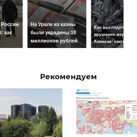
 России
На Урале из казны
Как выглядит мест
: как
были украдены 18
крушение вертолет
миллионов рублей
Кавказе: смотреть
Рекомендуем