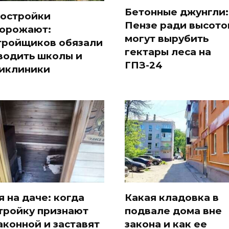
Бетонные джунгли:
остройки
Пензе ради высото
орожают:
могут вырубить
тройщиков обязали
гектары леса на
водить школы и
ГПЗ-24
иклиники
я на даче: когда
Какая кладовка в
тройку признают
подвале дома вне
аконной и заставят
закона и как ее