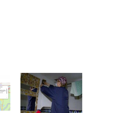
Не ешьте эту
В ОАЭ произошло
о
готовую еду из
жестокое убийство
а на
магазина: список
криптомиллионера