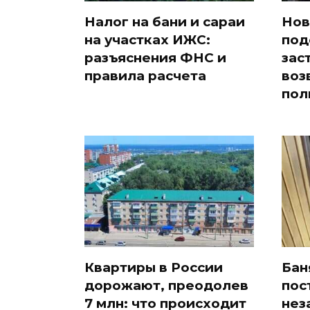
Налог на бани и сараи
Нов
на участках ИЖС:
под
разъяснения ФНС и
зас
правила расчета
воз
пол
Квартиры в России
Бан
дорожают, преодолев
пос
7 млн: что происходит
нез