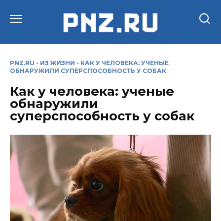
Перейти
к
содержанию
PNZ.RU
-
ИЗ ЖИЗНИ
-
КАК У ЧЕЛОВЕКА: УЧЕНЫЕ
ОБНАРУЖИЛИ СУПЕРСПОСОБНОСТЬ У СОБАК
Как у человека: ученые
обнаружили
суперспособность у собак