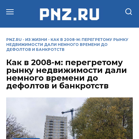
Перейти
к
содержанию
PNZ.RU
-
ИЗ ЖИЗНИ
-
КАК В 2008-М: ПЕРЕГРЕТОМУ РЫНКУ
НЕДВИЖИМОСТИ ДАЛИ НЕМНОГО ВРЕМЕНИ ДО
ДЕФОЛТОВ И БАНКРОТСТВ
Как в 2008-м: перегретому
рынку недвижимости дали
немного времени до
дефолтов и банкротств