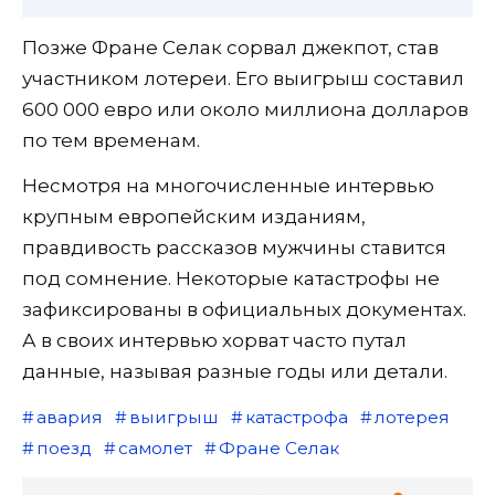
Позже Фране Селак сорвал джекпот, став
участником лотереи. Его выигрыш составил
600 000 евро или около миллиона долларов
по тем временам.
Несмотря на многочисленные интервью
крупным европейским изданиям,
правдивость рассказов мужчины ставится
под сомнение. Некоторые катастрофы не
зафиксированы в официальных документах.
А в своих интервью хорват часто путал
данные, называя разные годы или детали.
авария
выигрыш
катастрофа
лотерея
поезд
самолет
Фране Селак