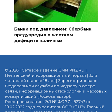
Банки под давлением: Сбербанк
предупредил о жестком
дефиците наличных
© 2026 | Сетевое издание СМИ PNZ.RU |
Пензенский информационный портал | Для
читателей старше 18 лет | Зарегистрировано
Федеральной службой по надзору в сфере
связи, информационных технологий и массовых
коммуникаций (Роскомнадзор).
Реестровая запись ЭЛ № ФС 77 - 82747 от
18.02.2022 года. Учредитель ООО «ПНЗ». Главный