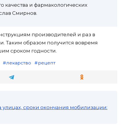
го качества и фармакологических
слав Смирнов.
инструкциям производителей и раз в
и. Таким образом получится вовремя
шим сроком годности.
лекарство
рецепт
а улицах, сроки окончания мобилизации: