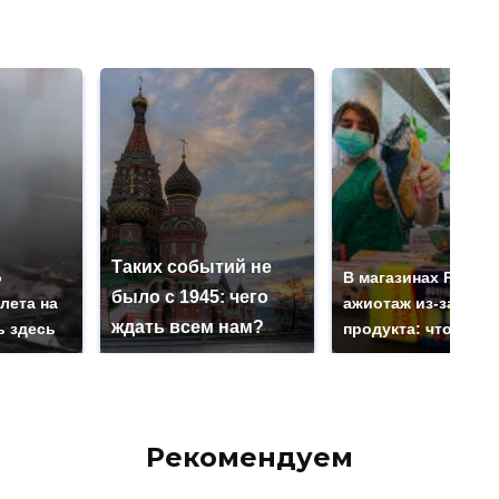
Таких событий не
о
В магазинах Росси
было с 1945: чего
лета на
ажиотаж из-за этог
ждать всем нам?
ь здесь
продукта: что купи
Рекомендуем