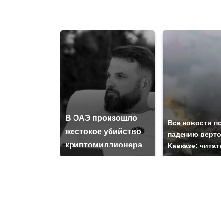
В ОАЭ произошло
Все новости п
жестокое убийство
падению верто
криптомиллионера
Кавказе: читат