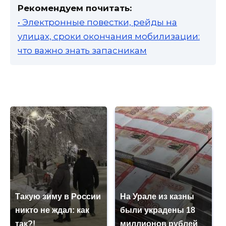
Рекомендуем почитать:
• Электронные повестки, рейды на
улицах, сроки окончания мобилизации:
что важно знать запасникам
Такую зиму в России
На Урале из казны
никто не ждал: как
были украдены 18
так?!
миллионов рублей