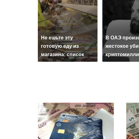
Не ешьте эту
В ОАЭ произ
готовую еду из
жестокое уб
магазина: список
криптомилли