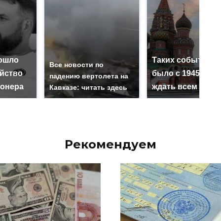
ошло
Таких событий н
Все новости по
ийство
было с 1945: чег
падению вертолета на
онера
ждать всем нам?
Кавказе: читать здесь
Рекомендуем