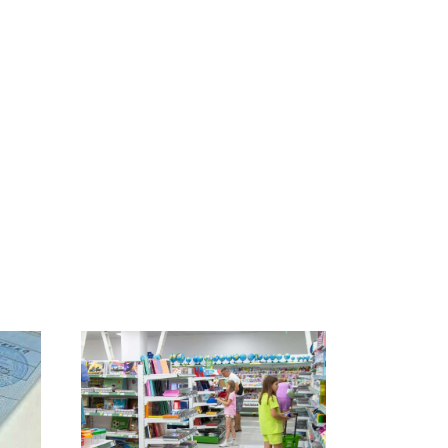
СМИ: В Химках на
е
полицейскую
В магазинах России
о
машину напали и
ажиотаж из-за этого
подожгли.
продукта: что купить?