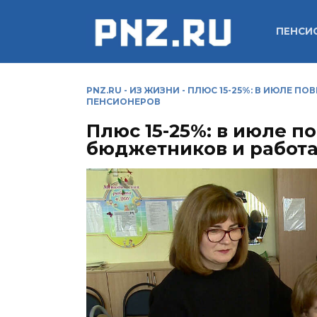
Перейти
к
ПЕНСИ
содержанию
PNZ.RU
-
ИЗ ЖИЗНИ
-
ПЛЮС 15-25%: В ИЮЛЕ 
ПЕНСИОНЕРОВ
Плюс 15-25%: в июле п
бюджетников и работ