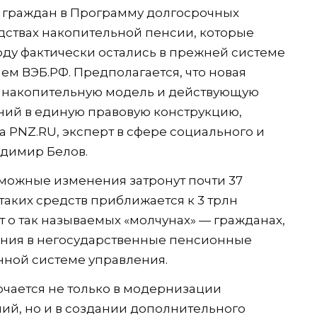
граждан в Программу долгосрочных
едствах накопительной пенсии, которые
оду фактически остались в прежней системе
ем ВЭБ.РФ. Предполагается, что новая
ю накопительную модель и действующую
ий в единую правовую конструкцию,
 PNZ.RU, эксперт в сфере социального и
адимир Белов.
можные изменения затронут почти 37
аких средств приближается к 3 трлн
т о так называемых «молчунах» — гражданах,
ения в негосударственные пенсионные
нной системе управления.
чается не только в модернизации
ий, но и в создании дополнительного