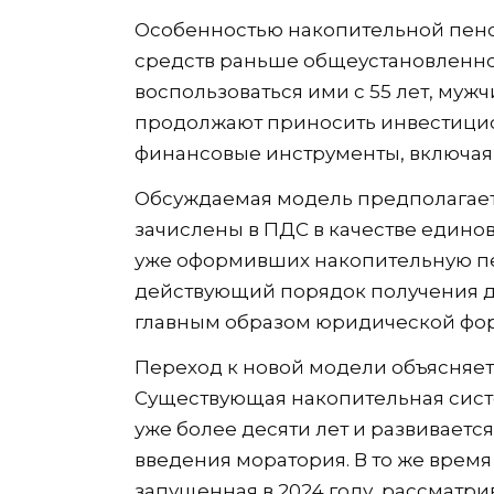
Особенностью накопительной пенс
средств раньше общеустановленно
воспользоваться ими с 55 лет, мужч
продолжают приносить инвестицио
финансовые инструменты, включая 
Обсуждаемая модель предполагает,
зачислены в ПДС в качестве единов
уже оформивших накопительную п
действующий порядок получения д
главным образом юридической форм
Переход к новой модели объясняет
Существующая накопительная сист
уже более десяти лет и развивает
введения моратория. В то же врем
запущенная в 2024 году, рассматри