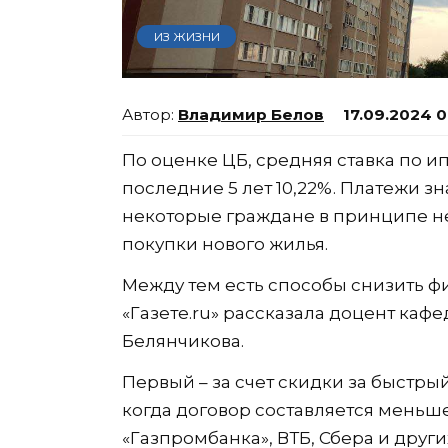
ИЗ ЖИЗНИ
Владимир Белов
17.09.2024 
По оценке ЦБ, средняя ставка по и
последние 5 лет 10,22%. Платежи з
некоторые граждане в принципе не 
покупки нового жилья.
Между тем есть способы снизить фи
«Газете.ru» рассказала доцент кафе
Белянчикова.
Первый – за счет скидки за быстрый
когда договор составляется меньше
«Газпромбанка», ВТБ, Сбера и дру