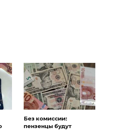
е
полицейскую
В магазинах России
о
машину напали и
ажиотаж из-за этого
подожгли.
продукта: что купить?
Без комиссии:
о
пензенцы будут