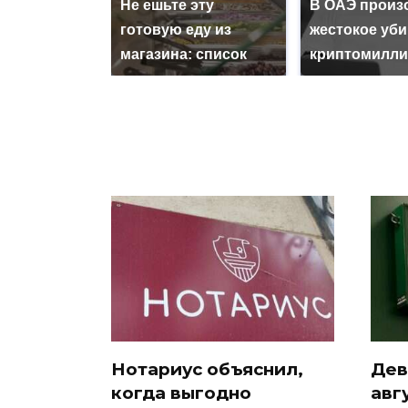
Не ешьте эту
В ОАЭ произ
готовую еду из
жестокое уб
магазина: список
криптомилли
Нотариус объяснил,
Дев
когда выгодно
авг