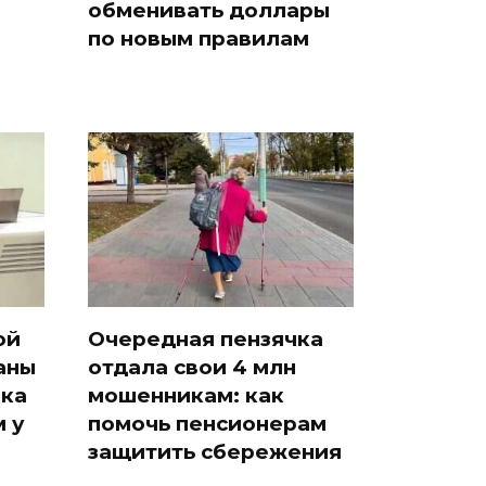
обменивать доллары
по новым правилам
ой
Очередная пензячка
аны
отдала свои 4 млн
ака
мошенникам: как
 у
помочь пенсионерам
защитить сбережения