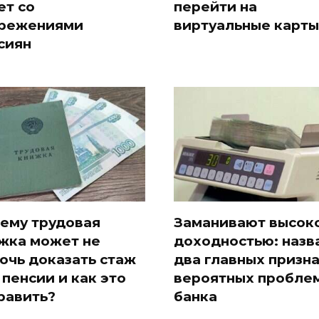
ет со
перейти на
режениями
виртуальные карты
сиян
ему трудовая
Заманивают высок
жка может не
доходностью: назв
очь доказать стаж
два главных призн
 пенсии и как это
вероятных проблем
равить?
банка