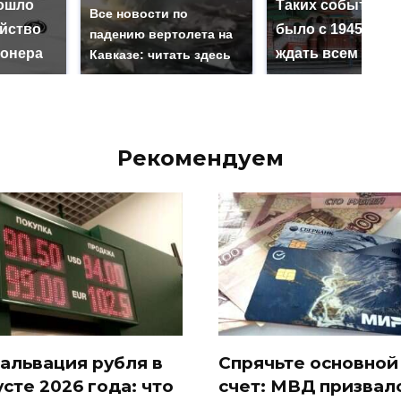
ошло
Таких событий н
Все новости по
ийство
было с 1945: чег
падению вертолета на
онера
ждать всем нам?
Кавказе: читать здесь
Рекомендуем
альвация рубля в
Спрячьте основной
усте 2026 года: что
счет: МВД призвал