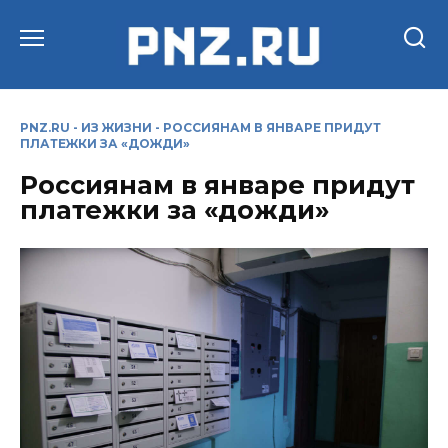
Перейти
к
содержанию
PNZ.RU
-
ИЗ ЖИЗНИ
-
РОССИЯНАМ В ЯНВАРЕ ПРИДУТ
ПЛАТЕЖКИ ЗА «ДОЖДИ»
Россиянам в январе придут
платежки за «дожди»