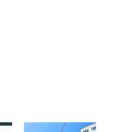
Не ешьте эту
В ОАЭ произошло
о
готовую еду из
жестокое убийство
а на
магазина: список
криптомиллионера