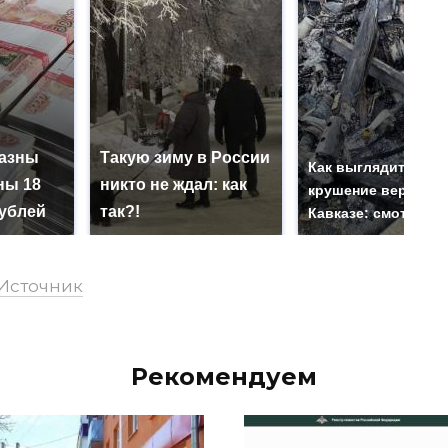
казны
Такую зиму в России
Как выглядит мест
ны 18
никто не ждал: как
крушение вертолет
ублей
так?!
Кавказе: смотреть
Источник
Рекомендуем