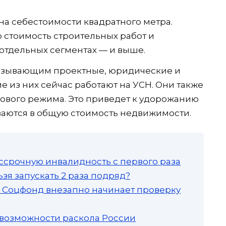
на себестоимости квадратного метра.
 стоимость строительных работ и
в отдельных сегментах — и выше.
казывающим проектные, юридические и
е из них сейчас работают на УСН. Они также
гового режима. Это приведет к удорожанию
ываются в общую стоимость недвижимости.
ссрочную инвалидность с первого раза
зя запускать 2 раза подряд?
а: Соцфонд внезапно начинает проверку
 возможности раскола России