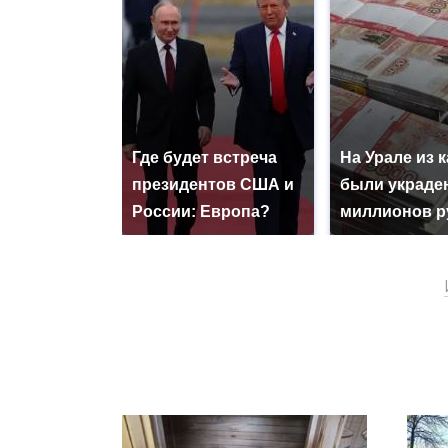
Где будет встреча
На Урале из 
президентов США и
были украде
России: Европа?
миллионов р