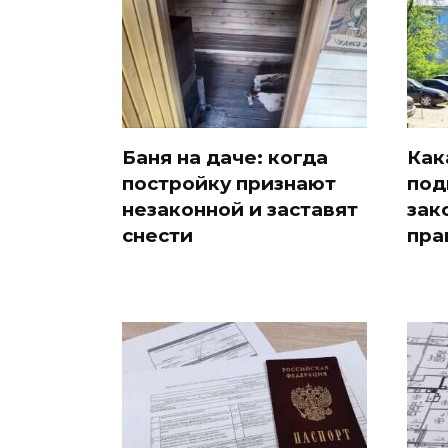
Баня на даче: когда
Как
постройку признают
под
незаконной и заставят
зак
снести
пра