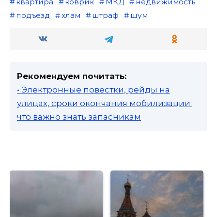
квартира
коврик
МКД
недвижимость
подъезд
хлам
штраф
шум
Рекомендуем почитать:
• Электронные повестки, рейды на
улицах, сроки окончания мобилизации:
что важно знать запасникам