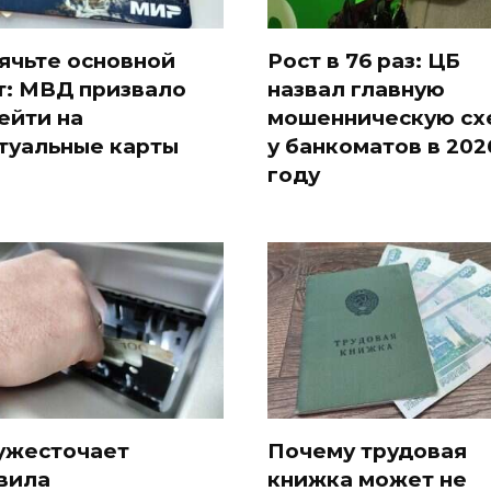
ячьте основной
Рост в 76 раз: ЦБ
т: МВД призвало
назвал главную
ейти на
мошенническую сх
туальные карты
у банкоматов в 202
году
ужесточает
Почему трудовая
вила
книжка может не