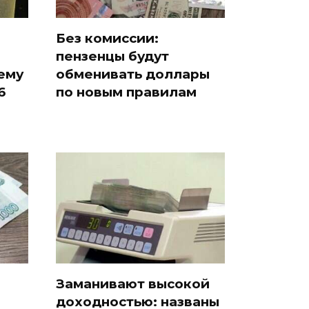
Без комиссии:
пензенцы будут
ему
обменивать доллары
6
по новым правилам
Заманивают высокой
доходностью: названы