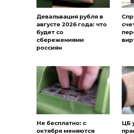
Девальвация рубля в
Спр
августе 2026 года: что
сче
будет со
пер
сбережениями
вир
россиян
Не бесплатно: с
ЦБ 
октября меняются
пра