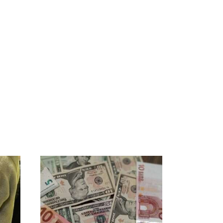
В ОАЭ произошло
Все новости по
жестокое убийство
падению вертолета на
криптомиллионера
Кавказе: читать здесь