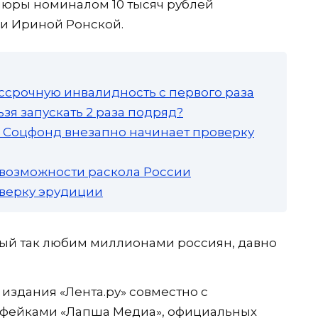
пюры номиналом 10 тысяч рублей
и Ириной Ронской.
ссрочную инвалидность с первого раза
зя запускать 2 раза подряд?
а: Соцфонд внезапно начинает проверку
 возможности раскола России
роверку эрудиции
рый так любим миллионами россиян, давно
издания «Лента.ру» совместно с
с фейками «Лапша Медиа», официальных