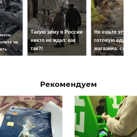
Такую зиму в России
Не ешьте эту
место
никто не ждал: как
готовую еду из
олета на
так?!
магазина: список
реть
Рекомендуем