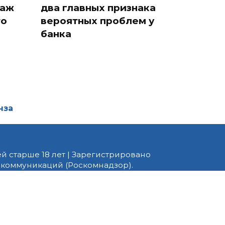
таж
два главных признака
то
вероятных проблем у
банка
нза
й старше 18 лет | Зарегистрировано
 коммуникаций (Роскомнадзор).
едактор — Белов В.Ю. Телефон
 информационные и авторские
ено. При перепечатке
 PNZ.RU» обязательна.
ормационные технологии