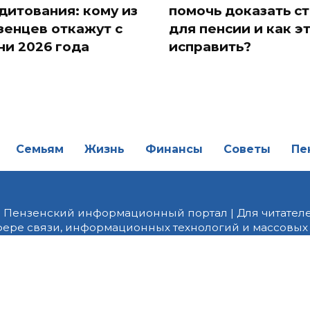
дитования: кому из
помочь доказать с
зенцев откажут с
для пенсии и как э
ни 2026 года
исправить?
Семьям
Жизнь
Финансы
Советы
Пе
| Пензенский информационный портал | Для читателе
фере связи, информационных технологий и массовых
от 18.02.2022 года. Учредитель ООО «ПНЗ». Главный р
fice@penzainform.ru | На портале PNZ.RU размещаются
орских материалов без разрешения редакции запрещ
алов гиперссылка с указанием «как сообщает портал
ются внешние рекомендательные технологии (инф