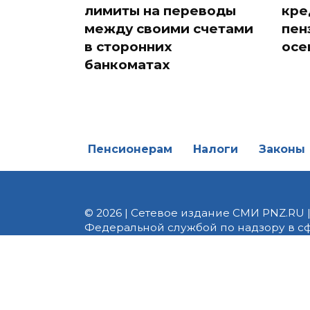
лимиты на переводы
кре
между своими счетами
пен
в сторонних
осе
банкоматах
Пенсионерам
Налоги
Законы
© 2026 | Сетевое издание СМИ PNZ.RU 
Федеральной службой по надзору в с
Реестровая запись ЭЛ № ФС 77 - 82747 
редакции 8 (8412) 238-002, e-mail: of
материалы. Любое использование авт
информационных или авторских матери
На информационном ресурсе применя