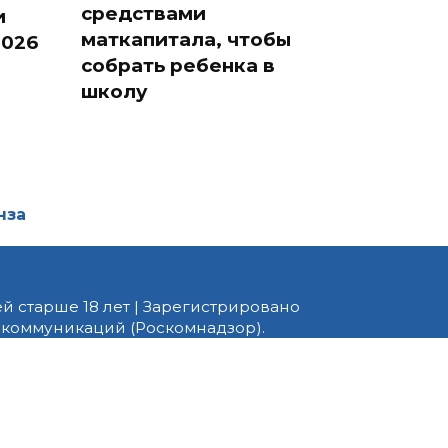
средствами
и
маткапитала, чтобы
2026
собрать ребенка в
школу
нза
й старше 18 лет | Зарегистрировано
 коммуникаций (Роскомнадзор).
едактор — Белов В.Ю. Телефон
 информационные и авторские
ено. При перепечатке
 PNZ.RU» обязательна.
ормационные технологии