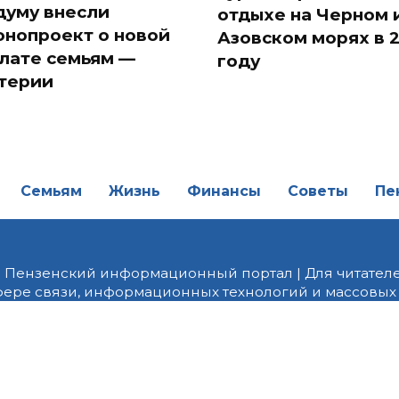
думу внесли
отдыхе на Черном 
онопроект о новой
Азовском морях в 
лате семьям —
году
терии
Семьям
Жизнь
Финансы
Советы
Пе
| Пензенский информационный портал | Для читателе
фере связи, информационных технологий и массовых
от 18.02.2022 года. Учредитель ООО «ПНЗ». Главный р
fice@penzainform.ru | На портале PNZ.RU размещаются
орских материалов без разрешения редакции запрещ
алов гиперссылка с указанием «как сообщает портал
ются внешние рекомендательные технологии (инф