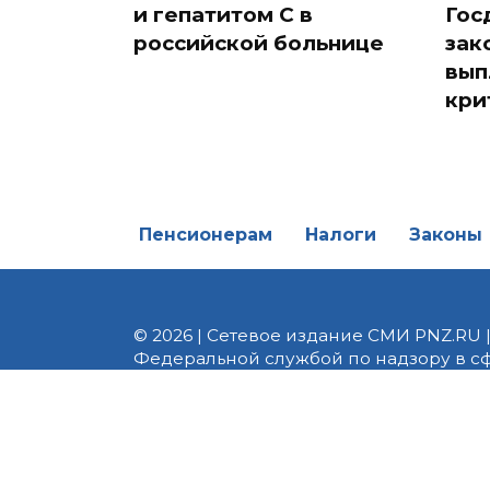
и гепатитом С в
Гос
российской больнице
зак
вып
кри
Пенсионерам
Налоги
Законы
© 2026 | Сетевое издание СМИ PNZ.RU 
Федеральной службой по надзору в с
Реестровая запись ЭЛ № ФС 77 - 82747 
редакции 8 (8412) 238-002, e-mail: of
материалы. Любое использование авт
информационных или авторских матери
На информационном ресурсе применя