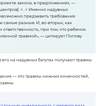
 проекте закона, в предложениях, —
 центров]. <…> Именно надувных
невозможно предъявить требования
и самые разные. И, во-вторых, как
 ответственность, при том, что ребенок
желенной травмой», — цитирует Попову
сего на надувных батутах получают травмы
ния — это травмы нижних конечностей,
равмы.
ссрочную инвалидность с первого раза