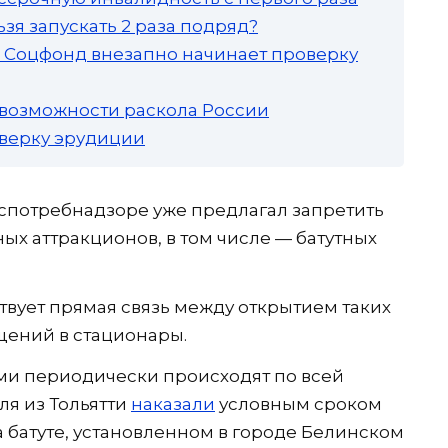
зя запускать 2 раза подряд?
а: Соцфонд внезапно начинает проверку
 возможности раскола России
роверку эрудиции
спотребнадзоре уже предлагал запретить
ых аттракционов, в том числе — батутных
твует прямая связь между открытием таких
щений в стационары.
ми периодически происходят по всей
я из Тольятти
наказали
условным сроком
 батуте, установленном в городе Белинском