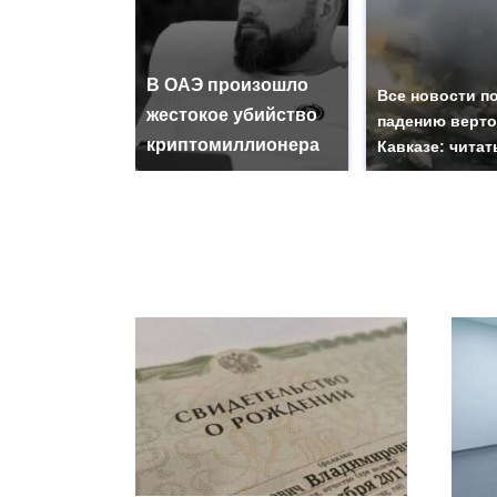
В ОАЭ произошло
Все новости п
жестокое убийство
падению верто
криптомиллионера
Кавказе: читат