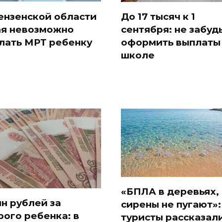
ензенской области
До 17 тысяч к 1
ая невозможно
сентября: не забуд
лать МРТ ребенку
оформить выплаты
школе
«БПЛА в деревьях, 
лн рублей за
сирены не пугают»:
рого ребенка: в
туристы рассказал