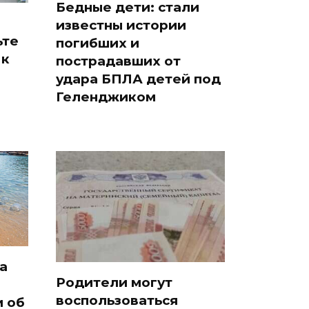
Бедные дети: стали
известны истории
ьте
погибших и
 к
пострадавших от
удара БПЛА детей под
Геленджиком
а
Родители могут
воспользоваться
и об