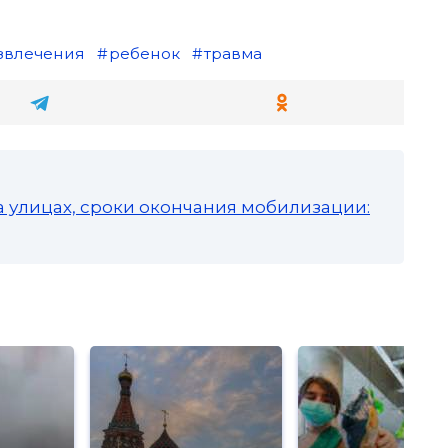
звлечения
ребенок
травма
а улицах, сроки окончания мобилизации: