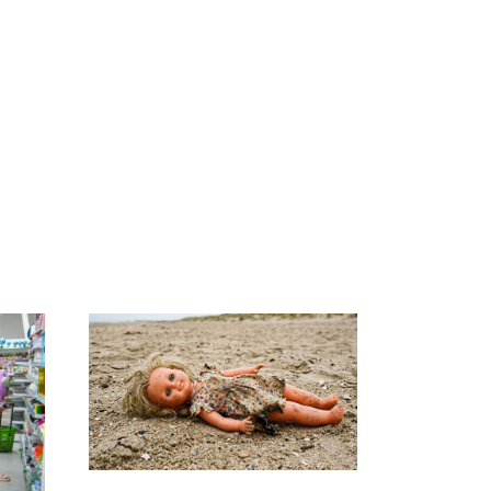
СМИ: В Химках на
полицейскую
Где будет встреча
и
машину напали и
президентов США и
о
подожгли.
России: Европа?
ть?