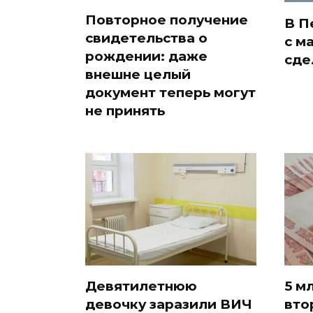
Повторное получение
В П
свидетельства о
с м
рождении: даже
сде
внешне целый
документ теперь могут
не принять
Девятилетнюю
5 м
девочку заразили ВИЧ
вто