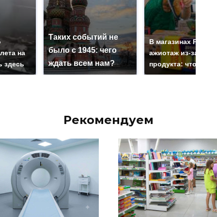
Таких событий не
о
В магазинах Росси
было с 1945: чего
лета на
ажиотаж из-за этог
ждать всем нам?
ь здесь
продукта: что купи
Рекомендуем