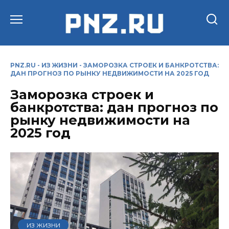
Перейти
к
содержанию
PNZ.RU
-
ИЗ ЖИЗНИ
-
ЗАМОРОЗКА СТРОЕК И БАНКРОТСТВА:
ДАН ПРОГНОЗ ПО РЫНКУ НЕДВИЖИМОСТИ НА 2025 ГОД
Заморозка строек и
банкротства: дан прогноз по
рынку недвижимости на
2025 год
ИЗ ЖИЗНИ