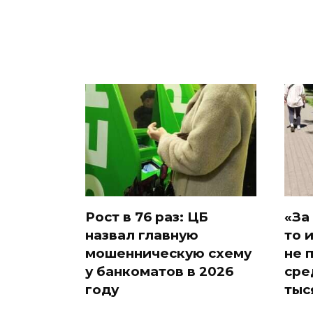
Рост в 76 раз: ЦБ
«За
назвал главную
то 
мошенническую схему
не 
у банкоматов в 2026
сре
году
тыс