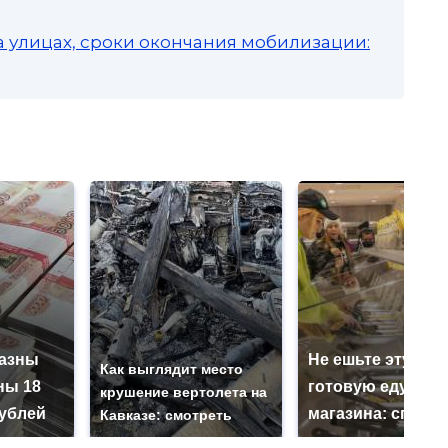
а улицах, сроки окончания мобилизации:
казны
Не ешьте эту
Как выглядит место
ны 18
готовую еду из
крушение вертолета на
ублей
магазина: список
Кавказе: смотреть