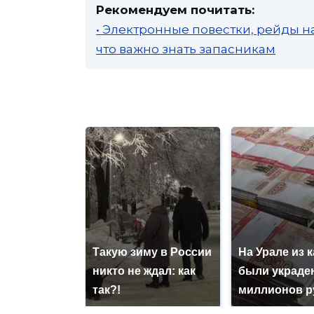
Рекомендуем почитать:
• Электронные повестки, рейды н
что важно знать запасникам
Такую зиму в России
На Урале из 
никто не ждал: как
были украде
так?!
миллионов р