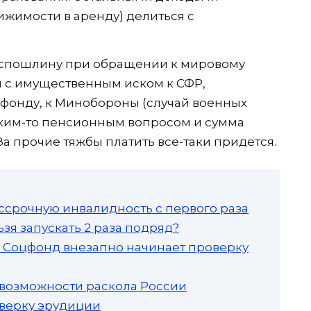
ижимости в аренду) делиться с
оспошлину при обращении к мировому
и с имущественным иском к СФР,
фонду, к Минобороны (случай военных
каким-то пенсионным вопросом и сумма
За прочие тяжбы платить все-таки придется.
ссрочную инвалидность с первого раза
зя запускать 2 раза подряд?
а: Соцфонд внезапно начинает проверку
 возможности раскола России
роверку эрудиции