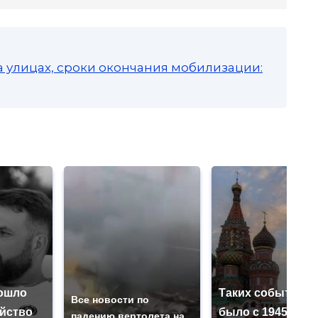
а улицах, сроки окончания мобилизации:
ошло
Таких событий н
Все новости по
ийство
было с 1945: чег
падению вертолета на