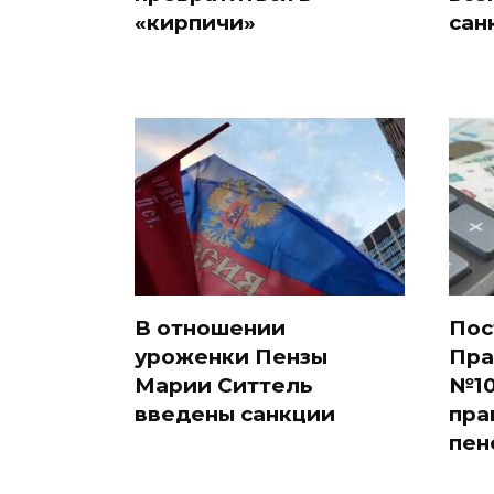
«кирпичи»
сан
В отношении
Пос
уроженки Пензы
Пра
Марии Ситтель
№10
введены санкции
пра
пен