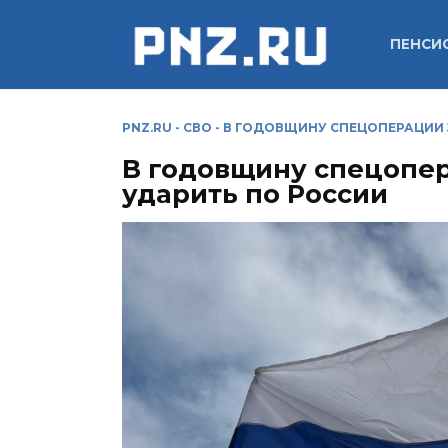
Перейти
к
ПЕНСИ
содержанию
PNZ.RU
-
СВО
-
В ГОДОВЩИНУ СПЕЦОПЕРАЦИИ 
В годовщину спецопер
ударить по России