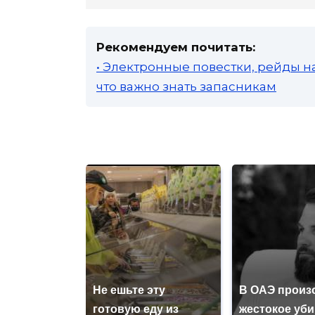
Рекомендуем почитать:
• Электронные повестки, рейды н
что важно знать запасникам
Не ешьте эту
В ОАЭ произ
готовую еду из
жестокое уб