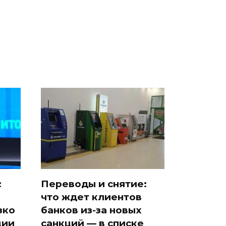
подожгли.
продукта: что купить?
:
Переводы и снятие:
что ждет клиентов
зко
банков из-за новых
ции
санкций — в списке