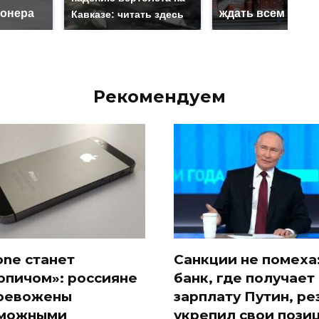
онера
ждать всем нам?
Кавказе: читать здесь
Рекомендуем
one станет
Санкции не помеха
рпичом»: россияне
банк, где получает
ревожены
зарплату Путин, ре
можными
укрепил свои пози