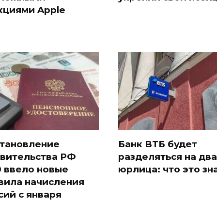
кциями Apple
тановление
Банк ВТБ будет
вительства РФ
разделяться на два
 ввело новые
юрлица: что это зн
вила начисления
сий с января