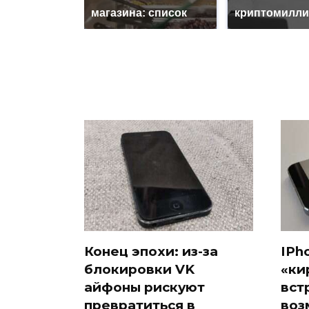
магазина: список
криптомилли
Конец эпохи: из-за
IPh
блокировки VK
«ки
айфоны рискуют
вст
превратиться в
воз