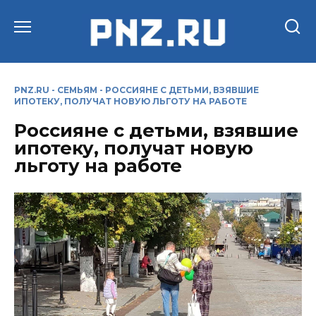
Перейти
к
содержанию
PNZ.RU
-
СЕМЬЯМ
-
РОССИЯНЕ С ДЕТЬМИ, ВЗЯВШИЕ
ИПОТЕКУ, ПОЛУЧАТ НОВУЮ ЛЬГОТУ НА РАБОТЕ
Россияне с детьми, взявшие
ипотеку, получат новую
льготу на работе