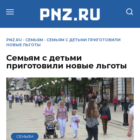
Перейти
к
содержанию
PNZ.RU
-
СЕМЬЯМ
-
СЕМЬЯМ С ДЕТЬМИ ПРИГОТОВИЛИ
НОВЫЕ ЛЬГОТЫ
Семьям с детьми
приготовили новые льготы
СЕМЬЯМ