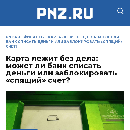
Перейти
к
содержанию
PNZ.RU
-
ФИНАНСЫ
-
КАРТА ЛЕЖИТ БЕЗ ДЕЛА: МОЖЕТ ЛИ
БАНК СПИСАТЬ ДЕНЬГИ ИЛИ ЗАБЛОКИРОВАТЬ «СПЯЩИЙ»
СЧЕТ?
Карта лежит без дела:
может ли банк списать
деньги или заблокировать
«спящий» счет?