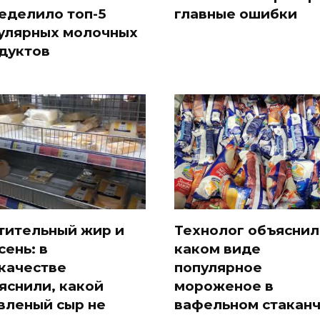
еделило топ-5
главные ошибки
улярных молочных
дуктов
тительный жир и
Технолог объяснил,
сень: в
каком виде
качестве
популярное
яснили, какой
мороженое в
вленый сыр не
вафельном стакан