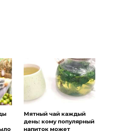
были украдены 18
готовую еду из
а на
миллионов рублей
магазина: список
ды
Мятный чай каждый
день: кому популярный
рыло
напиток может