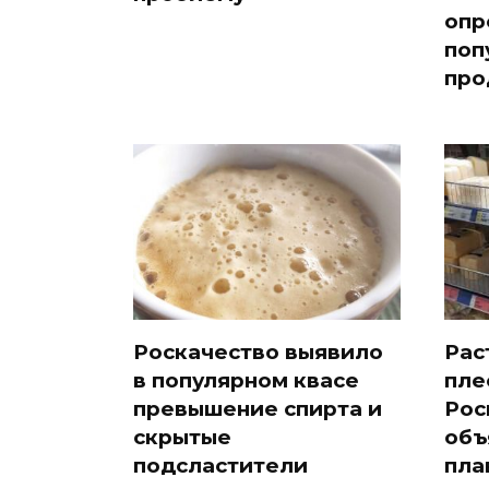
опр
поп
про
Роскачество выявило
Рас
в популярном квасе
пле
превышение спирта и
Рос
скрытые
объ
подсластители
пла