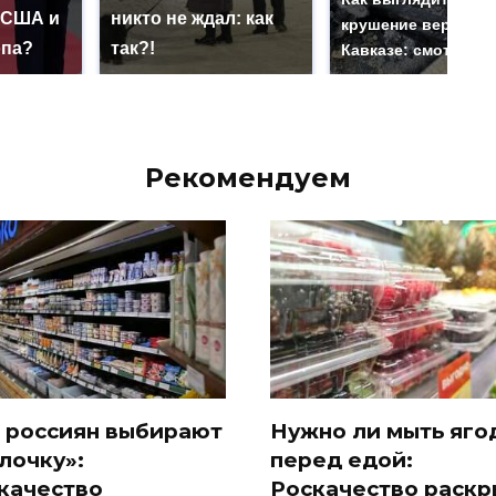
 США и
никто не ждал: как
крушение вертолет
опа?
так?!
Кавказе: смотреть
Рекомендуем
 россиян выбирают
Нужно ли мыть яго
лочку»:
перед едой:
качество
Роскачество раск