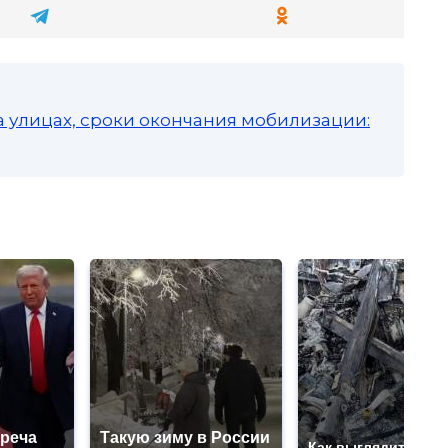
а улицах, сроки окончания мобилизации:
треча
Такую зиму в России
Как выглядит мест