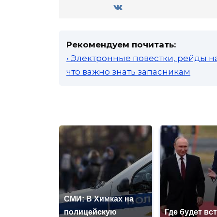
Рекомендуем почитать:
• Электронные повестки, рейды н
что важно знать запасникам
СМИ: В Химках на
полицейскую
Где будет вс