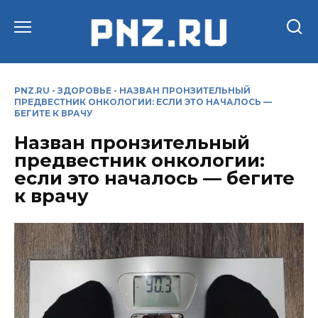
Перейти
к
содержанию
PNZ.RU
-
ЗДОРОВЬЕ
-
НАЗВАН ПРОНЗИТЕЛЬНЫЙ
ПРЕДВЕСТНИК ОНКОЛОГИИ: ЕСЛИ ЭТО НАЧАЛОСЬ —
БЕГИТЕ К ВРАЧУ
Назван пронзительный
предвестник онкологии:
если это началось — бегите
к врачу