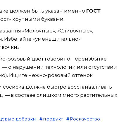
вке должен быть указан именно
ГОСТ
«гост» крупными буквами.
азвания «Молочные», «Сливочные»,
. Избегайте «уменьшительно-
ивочки».
о-розовый цвет говорит о переизбытке
й — о нарушении технологии или отсутствии
но). Ищите нежно-розовый оттенок.
 сосиска должна быстро восстанавливать
ой» — в составе слишком много растительных
щевые добавки
продукт
Роскачество