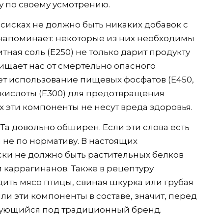
у по своему усмотрению.
осисках не должно быть никаких добавок с
 напоминает: некоторые из них необходимы
тная соль (Е250) не только дарит продукту
ищает нас от смертельно опасного
ет использование пищевых фосфатов (Е450,
 кислоты (Е300) для предотвращения
х эти компоненты не несут вреда здоровья.
Та довольно обширен. Если эти слова есть
 не по нормативу. В настоящих
ски не должно быть растительных белков
 и каррагинанов. Также в рецептуру
ить мясо птицы, свиная шкурка или грубая
ли эти компоненты в составе, значит, перед
ирующийся под традиционный бренд.