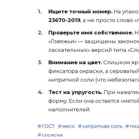
Ищите точный номер.
На упако
23670-2019
, а не просто слово 
Проверьте имя собственное.
Н
«Говяжьи» — защищены законом
ласкательных» версий типа «Сл
Внимание на цвет.
Слишком ярк
фиксатора окраски, а сероваты
нитритной соли (что небезопас
Тест на упругость.
При нажатии
форму. Если она остается «мят
наполнителей.
ГОСТ
мясо
нитритная соль
пи
сосиски