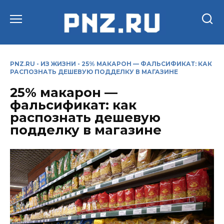
Перейти
к
содержанию
PNZ.RU
-
ИЗ ЖИЗНИ
-
25% МАКАРОН — ФАЛЬСИФИКАТ: КАК
РАСПОЗНАТЬ ДЕШЕВУЮ ПОДДЕЛКУ В МАГАЗИНЕ
25% макарон —
фальсификат: как
распознать дешевую
подделку в магазине