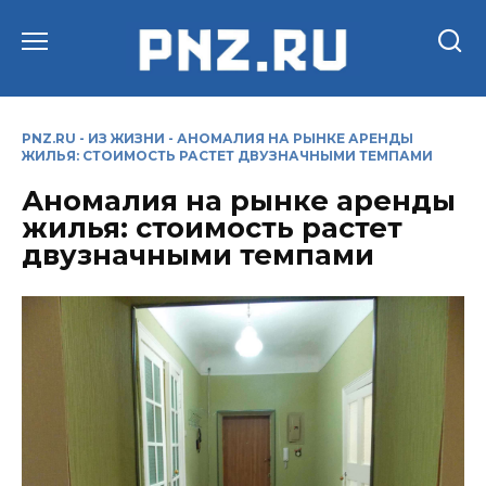
Перейти
к
содержанию
PNZ.RU
-
ИЗ ЖИЗНИ
-
АНОМАЛИЯ НА РЫНКЕ АРЕНДЫ
ЖИЛЬЯ: СТОИМОСТЬ РАСТЕТ ДВУЗНАЧНЫМИ ТЕМПАМИ
Аномалия на рынке аренды
жилья: стоимость растет
двузначными темпами