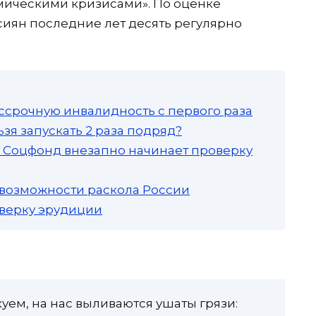
омическими кризисами». По оценке
сиян последние лет десять регулярно
ссрочную инвалидность с первого раза
зя запускать 2 раза подряд?
а: Соцфонд внезапно начинает проверку
 возможности раскола России
роверку эрудиции
куем, на нас выливаются ушаты грязи: