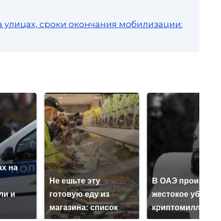
а улицах, сроки окончания мобилизации:
х на
ю
Не ешьте эту
В ОАЭ произошл
ли и
готовую еду из
жестокое убийст
магазина: список
криптомиллионе