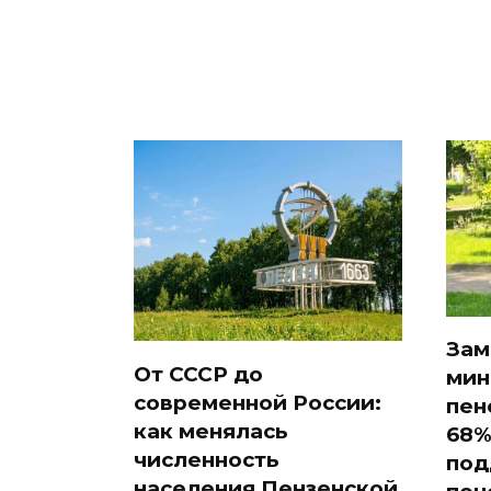
Зам
От СССР до
мин
современной России:
пен
как менялась
68%
численность
под
населения Пензенской