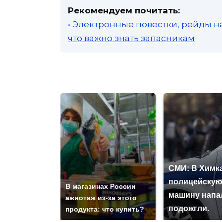
Рекомендуем почитать:
• Электронные повестки, рейды н
что важно знать запасникам
СМИ: В Химка
полицейску
В магазинах России
машину напа
ажиотаж из-за этого
подожгли.
продукта: что купить?