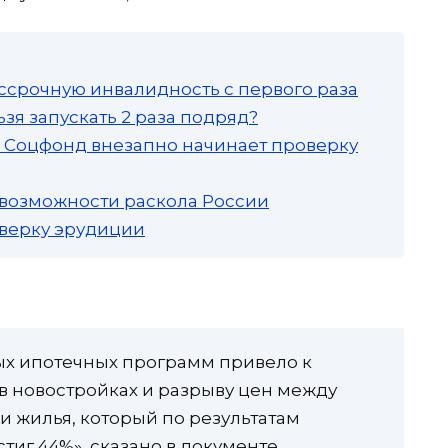
ссрочную инвалидность с первого раза
зя запускать 2 раза подряд?
а: Соцфонд внезапно начинает проверку
 возможности раскола России
роверку эрудиции
ых ипотечных программ привело к
 в новостройках и разрыву цен между
 жилья, который по результатам
стиг 44%», сказано в документе,