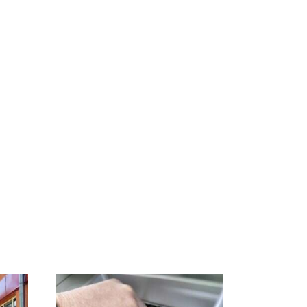
Не ешьте эту
В ОАЭ произошло
о
готовую еду из
жестокое убийство
а на
магазина: список
криптомиллионера