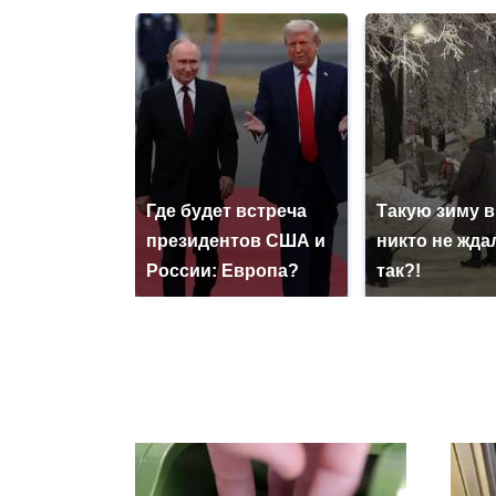
Где будет встреча
Такую зиму в
президентов США и
никто не ждал
России: Европа?
так?!