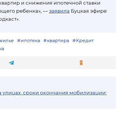
 квартир и снижения ипотечной ставки
ющего ребенка», —
заявила
Буцкая эфире
дкаст».
жилье
ипотека
квартира
Кредит
ка
а улицах, сроки окончания мобилизации: