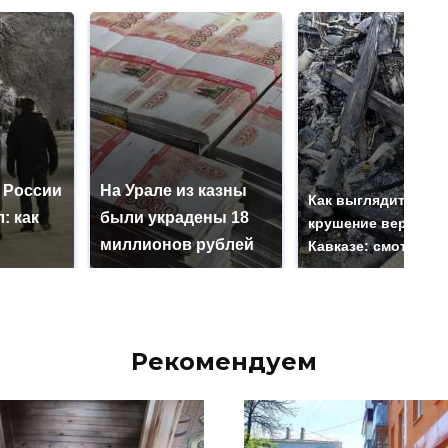
 России
На Урале из казны
Как выглядит мест
: как
были украдены 18
крушение вертолет
миллионов рублей
Кавказе: смотреть
Рекомендуем