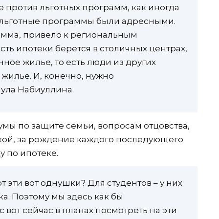
е против льготных программ, как иногда
ы льготные программы были адресными.
грамма, привело к региональным
асть ипотеки берется в столичных центрах,
ное жилье, то есть люди из других
 жилье. И, конечно, нужно
ула Набиуллина.
умы по защите семьи, вопросам отцовства,
цкой, за рождение каждого последующего
у по ипотеке.
от эти вот однушки? Для студентов – у них
шка. Поэтому мы здесь как бы
ас вот сейчас в планах посмотреть на эти