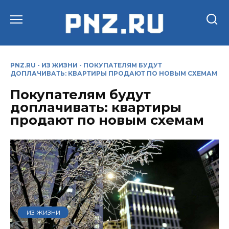
Перейти
к
содержанию
PNZ.RU
-
ИЗ ЖИЗНИ
-
ПОКУПАТЕЛЯМ БУДУТ
ДОПЛАЧИВАТЬ: КВАРТИРЫ ПРОДАЮТ ПО НОВЫМ СХЕМАМ
Покупателям будут
доплачивать: квартиры
продают по новым схемам
ИЗ ЖИЗНИ