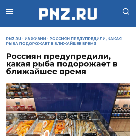
Перейти
к
содержанию
PNZ.RU
-
ИЗ ЖИЗНИ
-
РОССИЯН ПРЕДУПРЕДИЛИ, КАКАЯ
РЫБА ПОДОРОЖАЕТ В БЛИЖАЙШЕЕ ВРЕМЯ
Россиян предупредили,
какая рыба подорожает в
ближайшее время