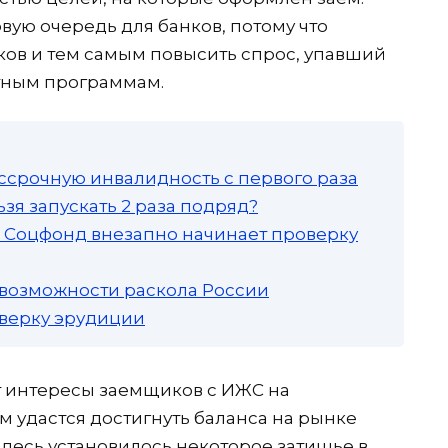
вую очередь для банков, потому что
ов и тем самым повысить спрос, упавший
отным программам.
ссрочную инвалидность с первого раза
зя запускать 2 раза подряд?
а: Соцфонд внезапно начинает проверку
 возможности раскола России
роверку эрудиции
т интересы заемщиков с ИЖС на
м удастся достигнуть баланса на рынке
здесь установилось некоторое затишье в