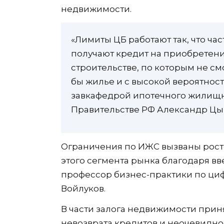
недвижимости.
«Лимиты ЦБ работают так, что ч
получают кредит на приобретени
строительстве, по которым не смо
бы жилье и с высокой вероятнос
завкафедрой ипотечного жилищн
Правительстве РФ Александр Цы
Ограничения по ИЖС вызваны рост
этого сегмента рынка благодаря вв
профессор бизнес-практики по ц
Войлуков.
В части залога недвижимости при
невозврата кредитов и неочевидно