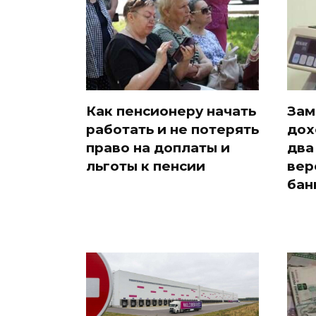
Как пенсионеру начать
Зам
работать и не потерять
дох
право на доплаты и
два
льготы к пенсии
вер
бан