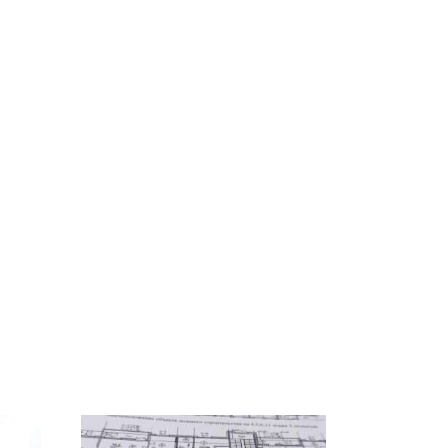
СМИ: В Химках на
е
полицейскую
В магазинах России
о
машину напали и
ажиотаж из-за этого
подожгли.
продукта: что купить?