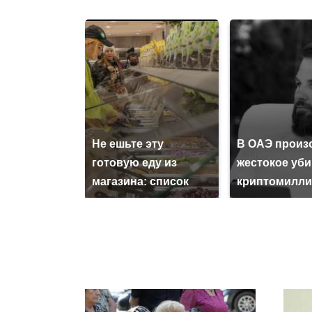
Не ешьте эту
В ОАЭ произ
готовую еду из
жестокое уб
магазина: список
криптомилли