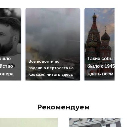
ошло
Таких событий н
Все новости по
ийство
было с 1945: чег
падению вертолета на
онера
ждать всем нам?
Кавказе: читать здесь
Рекомендуем