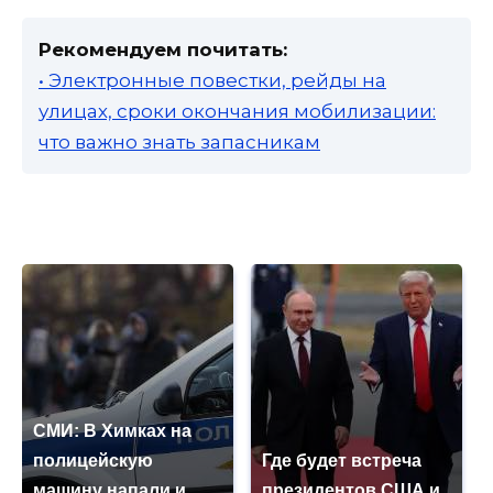
Рекомендуем почитать:
• Электронные повестки, рейды на
улицах, сроки окончания мобилизации:
что важно знать запасникам
СМИ: В Химках на
полицейскую
Где будет встреча
машину напали и
президентов США и