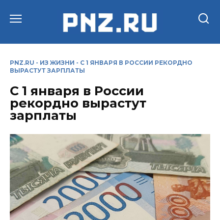
Перейти
к
содержанию
PNZ.RU
-
ИЗ ЖИЗНИ
-
С 1 ЯНВАРЯ В РОССИИ РЕКОРДНО
ВЫРАСТУТ ЗАРПЛАТЫ
С 1 января в России
рекордно вырастут
зарплаты