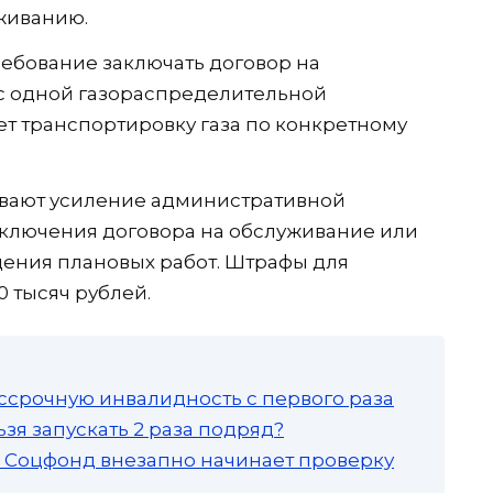
живанию.
ебование заключать договор на
 с одной газораспределительной
ет транспортировку газа по конкретному
вают усиление административной
заключения договора на обслуживание или
дения плановых работ. Штрафы для
0 тысяч рублей.
ссрочную инвалидность с первого раза
зя запускать 2 раза подряд?
а: Соцфонд внезапно начинает проверку