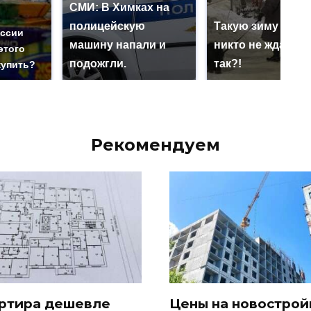
СМИ: В Химках на
полицейскую
Такую зиму в Ро
оссии
машину напали и
никто не ждал: ка
этого
подожгли.
так?!
купить?
Рекомендуем
ртира дешевле
Цены на новострой