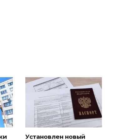
ссии
На Урале из казны
Как выглядит место
к
были украдены 18
крушение вертолета на
миллионов рублей
Кавказе: смотреть
ки
Установлен новый