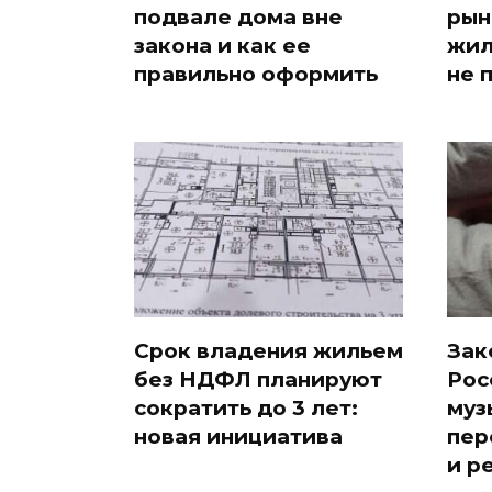
подвале дома вне
рын
закона и как ее
жил
правильно оформить
не 
Срок владения жильем
Зак
без НДФЛ планируют
Рос
сократить до 3 лет:
муз
новая инициатива
пер
и р