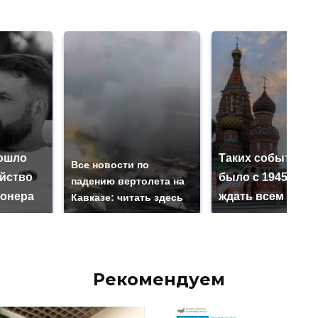
ошло
Таких событий н
Все новости по
ийство
было с 1945: чег
падению вертолета на
онера
ждать всем нам?
Кавказе: читать здесь
Рекомендуем