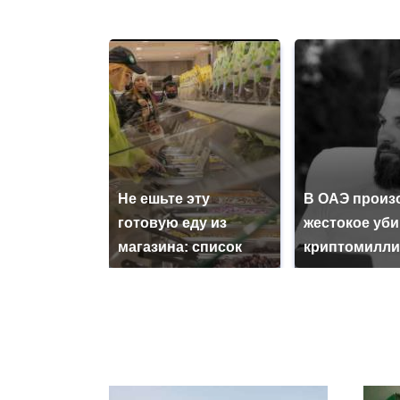
Не ешьте эту
В ОАЭ произ
готовую еду из
жестокое уб
магазина: список
криптомилли