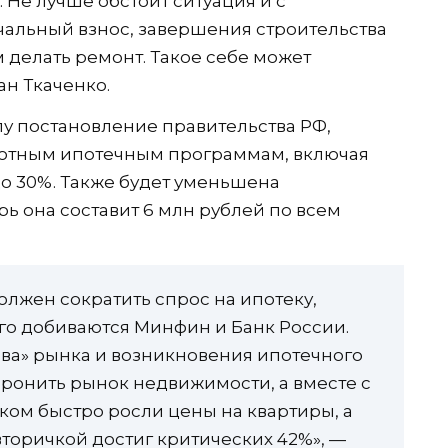
 Не лучше обстоит ситуация и с
альный взнос, завершения строительства
 делать ремонт. Такое себе может
ан Ткаченко.
илу постановление правительства РФ,
ьготным ипотечным программам, включая
до 30%. Также будет уменьшена
ь она составит 6 млн рублей по всем
олжен сократить спрос на ипотеку,
ого добиваются Минфин и Банк России.
ва» рынка и возникновения ипотечного
оронить рынок недвижимости, а вместе с
ком быстро росли цены на квартиры, а
торичкой достиг критических 42%», —