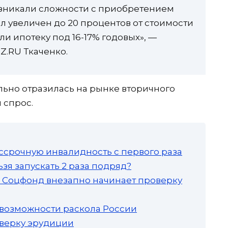
возникали сложности с приобретением
л увеличен до 20 процентов от стоимости
и ипотеку под 16-17% годовых», —
Z.RU Ткаченко.
ьно отразилась на рынке вторичного
 спрос.
ссрочную инвалидность с первого раза
зя запускать 2 раза подряд?
а: Соцфонд внезапно начинает проверку
 возможности раскола России
роверку эрудиции