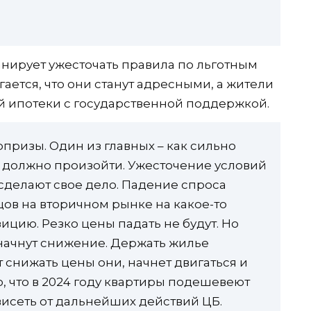
нирует ужесточать правила по льготным
ется, что они станут адресными, а жители
ой ипотеки с государственной поддержкой.
призы. Один из главных – как сильно
о должно произойти. Ужесточение условий
 сделают свое дело. Падение спроса
цов на вторичном рынке на какое-то
цию. Резко цены падать не будут. Но
 начнут снижение. Держать жилье
 снижать цены они, начнет двигаться и
, что в 2024 году квартиры подешевеют
ависеть от дальнейших действий ЦБ.