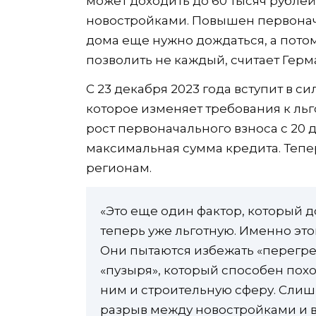
может доходить до 60 тысяч рублей.
новостройками. Повышен первонач
дома еще нужно дождаться, а потом
позволить не каждый, считает Герм
С 23 декабря 2023 года вступит в с
которое изменяет требования к л
рост первоначального взноса с 20 
максимальная сумма кредита. Тепер
регионам.
«Это еще один фактор, который д
теперь уже льготную. Именно эт
Они пытаются избежать «перегре
«пузыря», который способен пох
ним и строительную сферу. Слиш
разрыв между новостройками и в