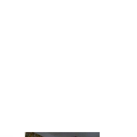
СМИ: В Химках на
е
полицейскую
В магазинах России
о
машину напали и
ажиотаж из-за этого
подожгли.
продукта: что купить?