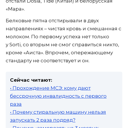
отстали Dosia, Tide (Китай) и белорусская
«Мара».
Белковые пятна отстирывали в двух
направлениях – чистая кровь и смешанная с
молоком. По первому успеха нет только
у Sorti, со вторым не смог справиться никто,
кроме «Аиста». Впрочем, опережающему
стандарту не соответствует и он.
Сейчас читают:
• Прохождение МСЭ: кому дают
бессрочную инвалидность с первого
раза
• Почему стиральную машину нельзя
запускать 2 раза подряд?
• Пенсию «заморозят» на 3 месяца: