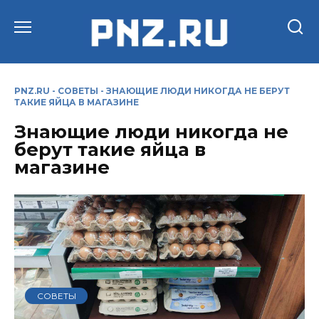
Перейти
к
содержанию
PNZ.RU
-
СОВЕТЫ
-
ЗНАЮЩИЕ ЛЮДИ НИКОГДА НЕ БЕРУТ
ТАКИЕ ЯЙЦА В МАГАЗИНЕ
Знающие люди никогда не
берут такие яйца в
магазине
СОВЕТЫ